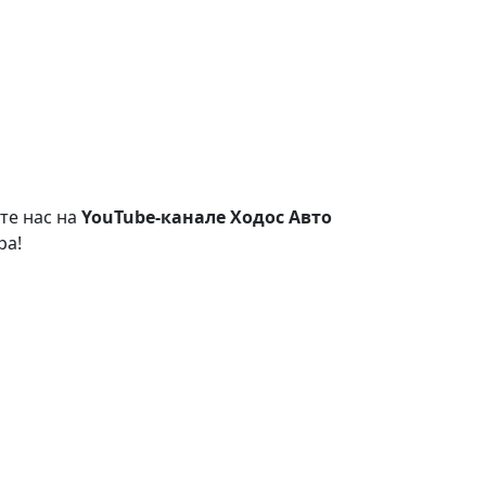
те нас на
YouTube-канале Ходос Авто
ра!