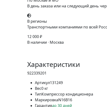
По Москве и МО
В день заказа или на следующий день чер
В регионы
Транспортными компаниями по всей Росс
12 000 ₽
В наличии · Москва
Характеристики
922339201
Артикул
131249
Вес
0 кг
Тип
Компрессор кондиционера
Маркировка
N16B16
Гарантия
до 30 дней