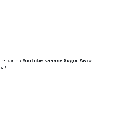
те нас на
YouTube-канале Ходос Авто
ра!