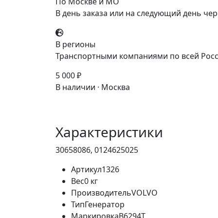
По Москве и МО
В день заказа или на следующий день чер
В регионы
Транспортными компаниями по всей Росс
5 000 ₽
В наличии · Москва
Характеристики
30658086, 0124625025
Артикул
1326
Вес
0 кг
Производитель
VOLVO
Тип
Генератор
Маркировка
B6294T