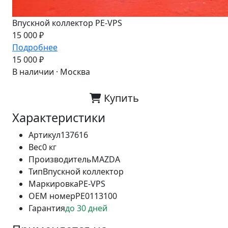
Впускной коллектор PE-VPS
15 000 ₽
Подробнее
15 000 ₽
В наличии · Москва
Купить
Характеристики
Артикул
137616
Вес
0 кг
Производитель
MAZDA
Тип
Впускной коллектор
Маркировка
PE-VPS
OEM номер
PE0113100
Гарантия
до 30 дней