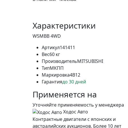
Характеристики
W5MBB 4WD
Артикул
141411
Вес
60 кг
Производитель
MITSUBISHI
Тип
МКПП
Маркировка
4B12
Гарантия
до 30 дней
Применяется на
Уточняйте применяемость у менеджера
Ходос Авто
Контрактные двигатели с японских и
австралийских аукционов. Более 10 лет