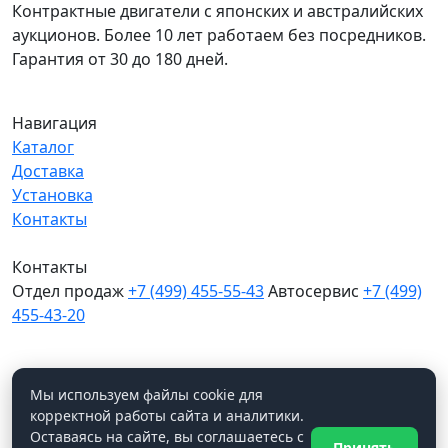
Контрактные двигатели с японских и австралийских
аукционов. Более 10 лет работаем без посредников.
Гарантия от 30 до 180 дней.
Навигация
Каталог
Доставка
Установка
Контакты
Контакты
Отдел продаж
+7 (499) 455-55-43
Автосервис
+7 (499)
455-43-20
МО, Химки, д.Поярково
Мы в соцсетях
Мы используем файлы cookie для
корректной работы сайта и аналитики.
Оставаясь на сайте, вы соглашаетесь с
Принять