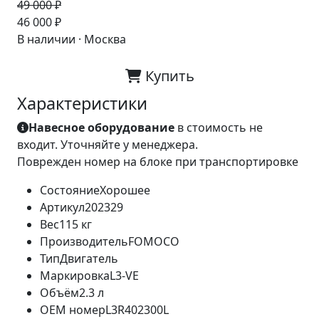
49 000 ₽
-6%
46 000 ₽
В наличии · Москва
Купить
Характеристики
Навесное оборудование
в стоимость не
входит. Уточняйте у менеджера.
Поврежден номер на блоке при транспортировке
Состояние
Хорошее
Артикул
202329
Вес
115 кг
Производитель
FOMOCO
Тип
Двигатель
Маркировка
L3-VE
Объём
2.3 л
OEM номер
L3R402300L