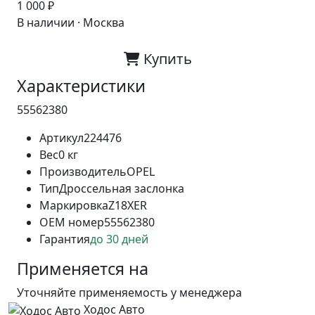
1 000 ₽
В наличии · Москва
Купить
Характеристики
55562380
Артикул
224476
Вес
0 кг
Производитель
OPEL
Тип
Дроссельная заслонка
Маркировка
Z18XER
OEM номер
55562380
Гарантия
до 30 дней
Применяется на
Уточняйте применяемость у менеджера
Ходос Авто