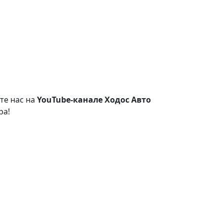
те нас на
YouTube-канале Ходос Авто
ра!