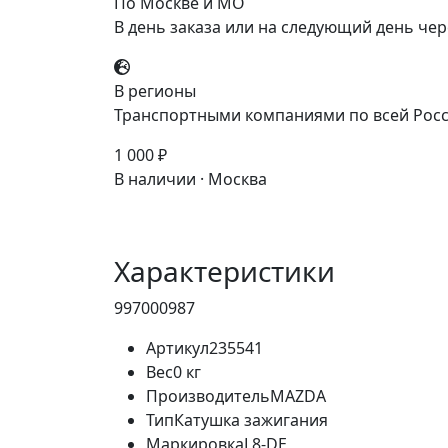
По Москве и МО
В день заказа или на следующий день чер
В регионы
Транспортными компаниями по всей Росс
1 000 ₽
В наличии · Москва
Характеристики
997000987
Артикул
235541
Вес
0 кг
Производитель
MAZDA
Тип
Катушка зажигания
Маркировка
L8-DE