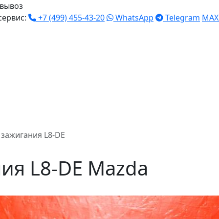
вывоз
сервис:
+7 (499) 455-43-20
WhatsApp
Telegram
MAX
 зажигания L8-DE
ия L8-DE Mazda