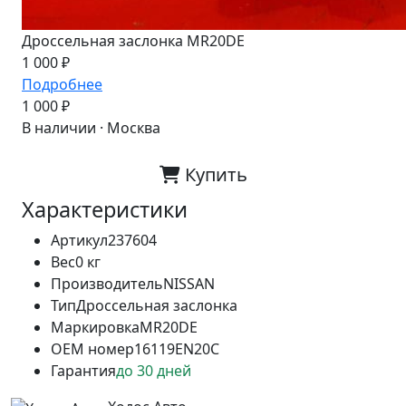
Дроссельная заслонка MR20DE
1 000 ₽
Подробнее
1 000 ₽
В наличии · Москва
Купить
Характеристики
Артикул
237604
Вес
0 кг
Производитель
NISSAN
Тип
Дроссельная заслонка
Маркировка
MR20DE
OEM номер
16119EN20C
Гарантия
до 30 дней