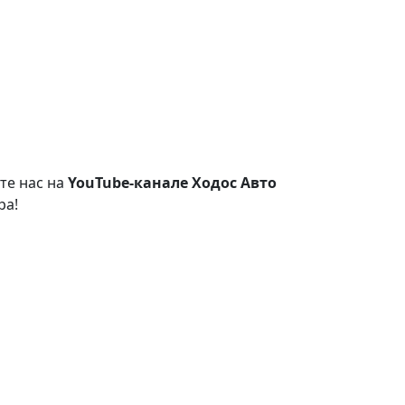
те нас на
YouTube-канале Ходос Авто
ра!