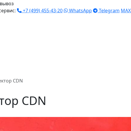
вывоз
сервис:
+7 (499) 455-43-20
WhatsApp
Telegram
MAX
ектор CDN
ктор CDN