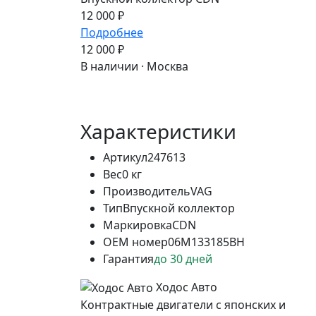
12 000 ₽
Подробнее
12 000 ₽
В наличии · Москва
Характеристики
Артикул
247613
Вес
0 кг
Производитель
VAG
Тип
Впускной коллектор
Маркировка
CDN
OEM номер
06M133185BH
Гарантия
до 30 дней
Ходос Авто
Контрактные двигатели с японских и