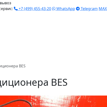
вывоз
сервис:
+7 (499) 455-43-20
WhatsApp
Telegram
MAX
иционера BES
диционера BES