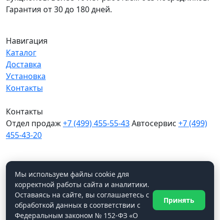
Гарантия от 30 до 180 дней.
Навигация
Каталог
Доставка
Установка
Контакты
Контакты
Отдел продаж
+7 (499) 455-55-43
Автосервис
+7 (499)
455-43-20
МО, Химки, д.Поярково
Мы в соцсетях
Мы используем файлы cookie для
корректной работы сайта и аналитики.
Оставаясь на сайте, вы соглашаетесь с
Принять
WhatsApp
обработкой данных в соответствии с
© Ходос Авто, 2026. Все права защищены.
Федеральным законом № 152-ФЗ «О