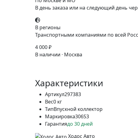
По Москве и МО
В день заказа или на следующий день чер
В регионы
Транспортными компаниями по всей Росс
4 000 ₽
В наличии · Москва
Характеристики
Артикул
297383
Вес
0 кг
Тип
Впускной коллектор
Маркировка
306S3
Гарантия
до 30 дней
Ходос Авто