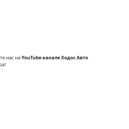
те нас на
YouTube-канале Ходос Авто
ра!