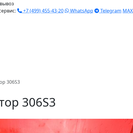
вывоз
сервис:
+7 (499) 455-43-20
WhatsApp
Telegram
MAX
ор 306S3
тор 306S3