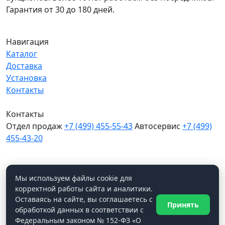
Гарантия от 30 до 180 дней.
Навигация
Каталог
Доставка
Установка
Контакты
Контакты
Отдел продаж
+7 (499) 455-55-43
Автосервис
+7 (499)
455-43-20
МО, Химки, д.Поярково
Мы в соцсетях
Мы используем файлы cookie для
корректной работы сайта и аналитики.
Оставаясь на сайте, вы соглашаетесь с
Принять
WhatsApp
обработкой данных в соответствии с
© Ходос Авто, 2026. Все права защищены.
Федеральным законом № 152-ФЗ «О