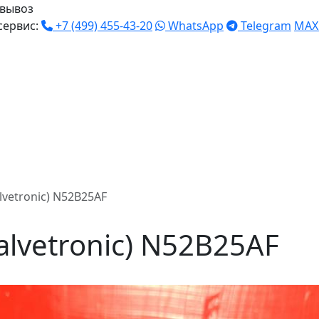
вывоз
сервис:
+7 (499) 455-43-20
WhatsApp
Telegram
MAX
lvetronic) N52B25AF
lvetronic) N52B25AF