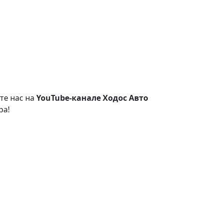
те нас на
YouTube-канале Ходос Авто
ра!