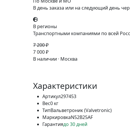
По Москве и МО
В день заказа или на следующий день чер
В регионы
Транспортными компаниями по всей Росс
7 200 ₽
-3%
7 000 ₽
В наличии · Москва
Характеристики
Артикул
297453
Вес
0 кг
Тип
Вальветроник (Valvetronic)
Маркировка
N52B25AF
Гарантия
до 30 дней