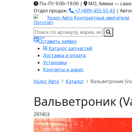
Пн–Пт 9:00–19:00
|
МО, Химки — само
Отдел продаж:
+7 (499) 455-55-43
|
Авто
Ходос Авто
Контрактные двигатели
Оставить заявку
Каталог запчастей
Доставка и оплата
Установка
Контакты и адрес
Ходос Авто
Каталог
Вальветроник (Va
Вальветроник (Va
297453