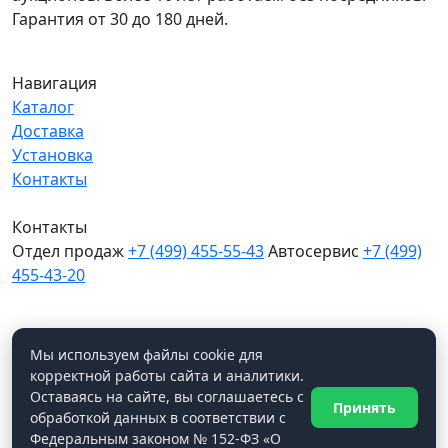
Гарантия от 30 до 180 дней.
Навигация
Каталог
Доставка
Установка
Контакты
Контакты
Отдел продаж
+7 (499) 455-55-43
Автосервис
+7 (499)
455-43-20
МО, Химки, д.Поярково
Мы в соцсетях
Мы используем файлы cookie для
корректной работы сайта и аналитики.
Оставаясь на сайте, вы соглашаетесь с
Принять
WhatsApp
обработкой данных в соответствии с
© Ходос Авто, 2026. Все права защищены.
Федеральным законом № 152-ФЗ «О