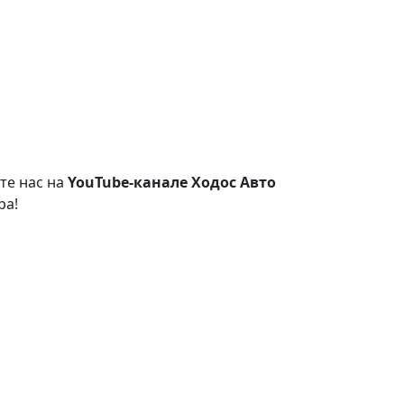
те нас на
YouTube-канале Ходос Авто
ра!