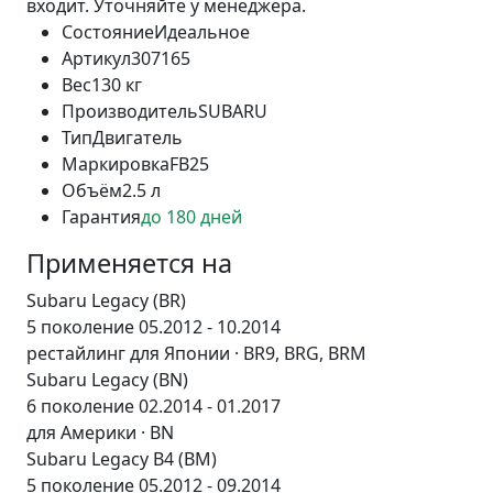
входит. Уточняйте у менеджера.
Состояние
Идеальное
Артикул
307165
Вес
130 кг
Производитель
SUBARU
Тип
Двигатель
Маркировка
FB25
Объём
2.5 л
Гарантия
до 180 дней
Применяется на
Subaru Legacy (BR)
5 поколение 05.2012 - 10.2014
рестайлинг для Японии · BR9, BRG, BRM
Subaru Legacy (BN)
6 поколение 02.2014 - 01.2017
для Америки · BN
Subaru Legacy B4 (BM)
5 поколение 05.2012 - 09.2014