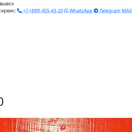
вывоз
сервис:
+7 (499) 455-43-20
WhatsApp
Telegram
MAX
0