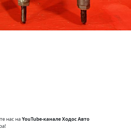
те нас на
YouTube-канале Ходос Авто
ра!