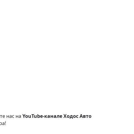
те нас на
YouTube-канале Ходос Авто
ра!