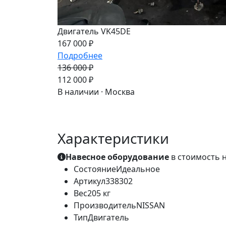
Двигатель VK45DE
167 000 ₽
Подробнее
136 000 ₽
-18%
112 000 ₽
В наличии · Москва
Характеристики
Навесное оборудование
в стоимость н
Состояние
Идеальное
Артикул
338302
Вес
205 кг
Производитель
NISSAN
Тип
Двигатель