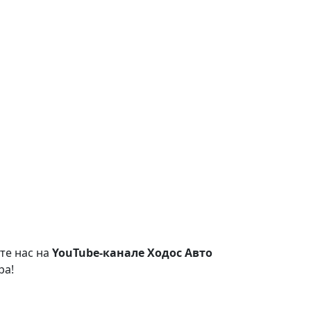
те нас на
YouTube-канале Ходос Авто
ра!