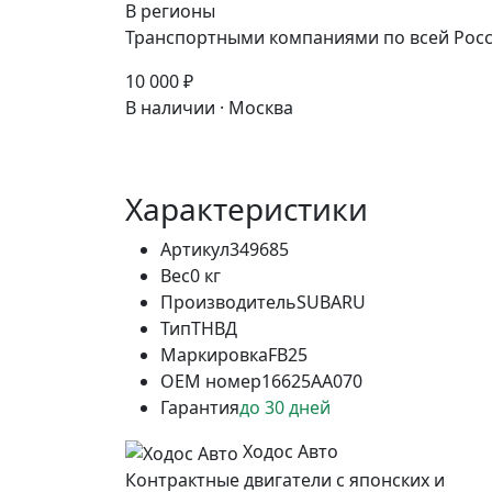
В регионы
Транспортными компаниями по всей Росс
10 000 ₽
В наличии · Москва
Характеристики
Артикул
349685
Вес
0 кг
Производитель
SUBARU
Тип
ТНВД
Маркировка
FB25
OEM номер
16625AA070
Гарантия
до 30 дней
Ходос Авто
Контрактные двигатели с японских и