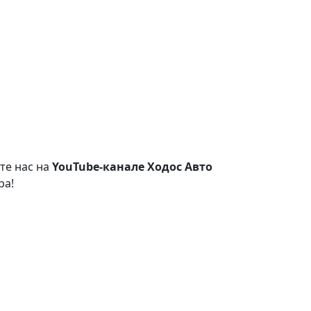
те нас на
YouTube-канале Ходос Авто
ра!