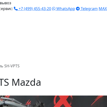
вывоз
сервис:
+7 (499) 455-43-20
WhatsApp
Telegram
MAX
ль SH-VPTS
TS Mazda