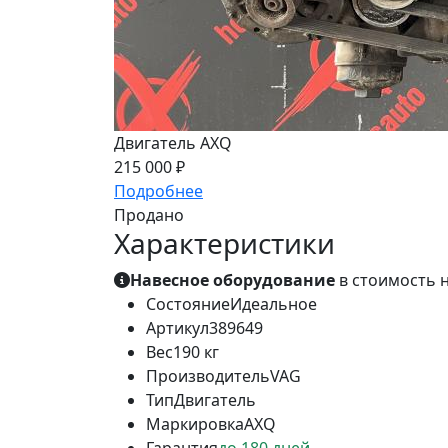
Двигатель AXQ
215 000 ₽
Подробнее
Продано
Характеристики
Навесное оборудование
в стоимость н
Состояние
Идеальное
Артикул
389649
Вес
190 кг
Производитель
VAG
Тип
Двигатель
Маркировка
AXQ