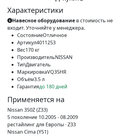
Характеристики
Навесное оборудование
в стоимость не
входит. Уточняйте у менеджера.
Состояние
Отличное
Артикул
4011253
Вес
170 кг
Производитель
NISSAN
Тип
Двигатель
Маркировка
VQ35HR
Объём
3.5 л
Гарантия
до 180 дней
Применяется на
Nissan 350Z (Z33)
5 поколение 10.2005 - 08.2009
рестайлинг для Европы · Z33
Nissan Cima (Y51)