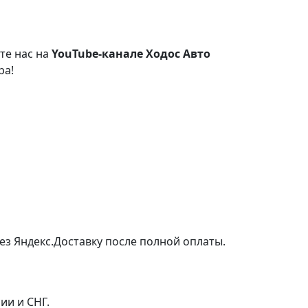
те нас на
YouTube-канале Ходос Авто
ра!
ез Яндекс.Доставку после полной оплаты.
ии и СНГ.