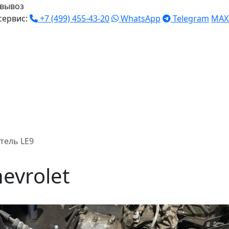
вывоз
сервис:
+7 (499) 455-43-20
WhatsApp
Telegram
MAX
тель LE9
evrolet