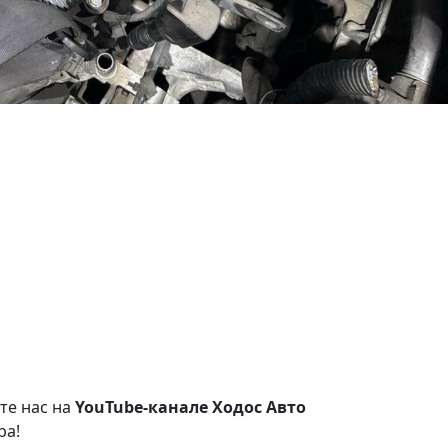
те нас на
YouTube-канале Ходос Авто
ра!