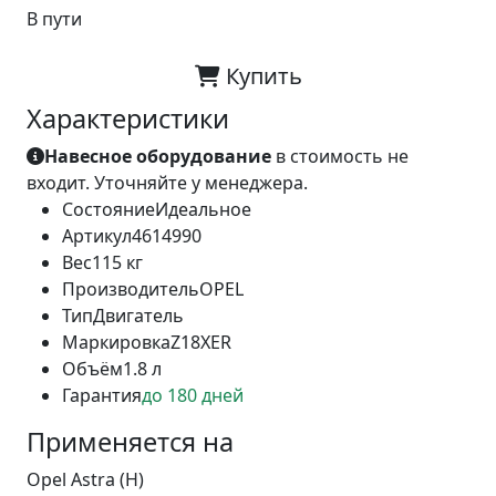
В пути
Купить
Характеристики
Навесное оборудование
в стоимость не
входит. Уточняйте у менеджера.
Состояние
Идеальное
Артикул
4614990
Вес
115 кг
Производитель
OPEL
Тип
Двигатель
Маркировка
Z18XER
Объём
1.8 л
Гарантия
до 180 дней
Применяется на
Opel Astra (H)