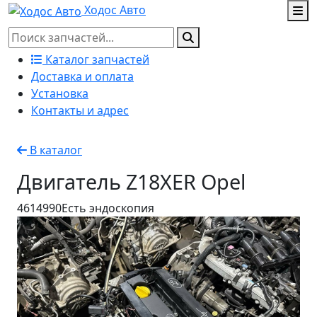
Ходос Авто
Каталог запчастей
Доставка и оплата
Установка
Контакты и адрес
В каталог
Двигатель Z18XER Opel
4614990
Есть эндоскопия