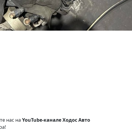
те нас на
YouTube-канале Ходос Авто
ра!