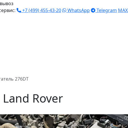
вывоз
сервис:
+7 (499) 455-43-20
WhatsApp
Telegram
MAX
гатель 276DT
 Land Rover