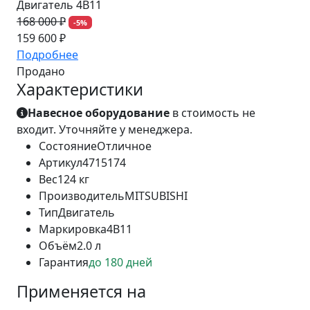
Двигатель 4B11
168 000 ₽
-5%
159 600 ₽
Подробнее
Продано
Характеристики
Навесное оборудование
в стоимость не
входит. Уточняйте у менеджера.
Состояние
Отличное
Артикул
4715174
Вес
124 кг
Производитель
MITSUBISHI
Тип
Двигатель
Маркировка
4B11
Объём
2.0 л
Гарантия
до 180 дней
Применяется на