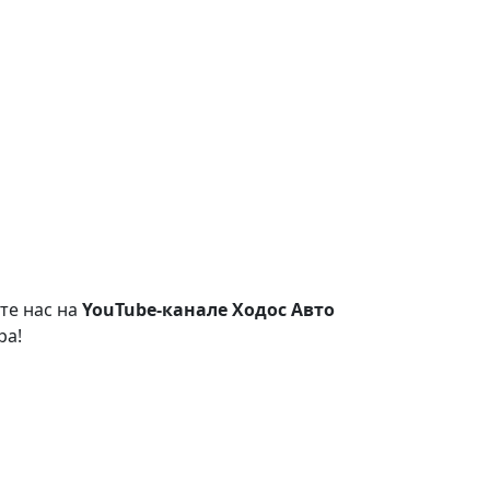
те нас на
YouTube-канале Ходос Авто
ра!