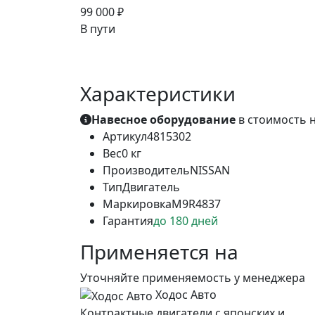
99 000 ₽
В пути
Характеристики
Навесное оборудование
в стоимость н
Артикул
4815302
Вес
0 кг
Производитель
NISSAN
Тип
Двигатель
Маркировка
M9R4837
Гарантия
до 180 дней
Применяется на
Уточняйте применяемость у менеджера
Ходос Авто
Контрактные двигатели с японских и