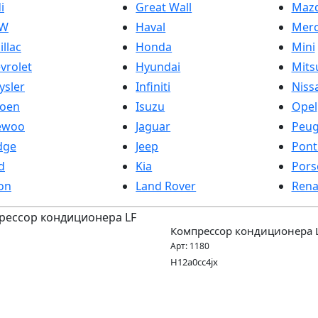
i
Great Wall
Maz
W
Haval
Merc
illac
Honda
Mini
vrolet
Hyundai
Mits
ysler
Infiniti
Niss
roen
Isuzu
Opel
ewoo
Jaguar
Peug
dge
Jeep
Pont
d
Kia
Pors
on
Land Rover
Rena
Компрессор кондиционера 
Арт:
1180
H12a0cc4jx