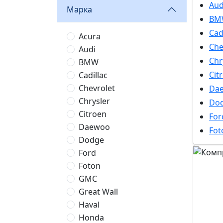
Aud
Марка
BM
Cad
Acura
Che
Audi
Chr
BMW
Cit
Cadillac
Chevrolet
Da
Chrysler
Do
Citroen
For
Daewoo
Fot
Dodge
Ford
Foton
GMC
Great Wall
Haval
Honda