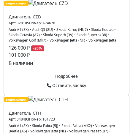
эндоскопия
Двигатель CZD
Арт:
328105
Номер:
A74678
Audi A1 (8X)
•
Audi Q3 (8U)
•
Skoda Karoq (NU7)
•
Skoda Kodiaq
•
Skoda Octavia (A7)
•
Skoda Superb (3V)
•
Skoda Superb (B8)
•
Volkswagen Golf (Mk7)
•
Volkswagen Jetta (NF)
•
Volkswagen Jetta
126 000 ₽
-20%
101 000 ₽
В наличии
Подробнее
Оставить заявку
эндоскопия
Двигатель CTH
Арт:
348493
Номер:
101723
Audi A1 (8X)
•
Skoda Fabia (5J)
•
Skoda Fabia (MK2)
•
Volkswagen
Beetle (A5)
•
Volkswagen Jetta (NF)
•
Volkswagen Passat (B7)
•