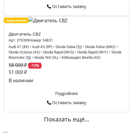
Оставить заявку
эндоскопия
Двигатель CBZ
Арт:
379309
Номер:
54831
Audi A1 (8X)
•
Audi A3 (8P)
•
Skoda Fabia (5J)
•
Skoda Fabia (MK2)
•
Skoda Octavia (A5)
•
Skoda Rapid (NH3)
•
Skoda Rapid (NH1)
•
Skoda
Roomster (5J)
•
Skoda Yeti (5L)
•
Volkswagen Beetle (A5)
58 000 ₽
-12%
51 000 ₽
В наличии
Подробнее
Оставить заявку
Показать ещё...