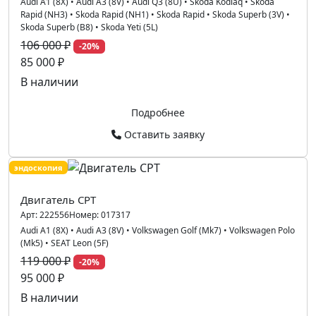
Audi A1 (8X)
•
Audi A3 (8V)
•
Audi Q3 (8U)
•
Skoda Kodiaq
•
Skoda
Rapid (NH3)
•
Skoda Rapid (NH1)
•
Skoda Rapid
•
Skoda Superb (3V)
•
Skoda Superb (B8)
•
Skoda Yeti (5L)
106 000 ₽
-20%
85 000 ₽
В наличии
Подробнее
Оставить заявку
эндоскопия
Двигатель CPT
Арт:
222556
Номер:
017317
Audi A1 (8X)
•
Audi A3 (8V)
•
Volkswagen Golf (Mk7)
•
Volkswagen Polo
(Mk5)
•
SEAT Leon (5F)
119 000 ₽
-20%
95 000 ₽
В наличии