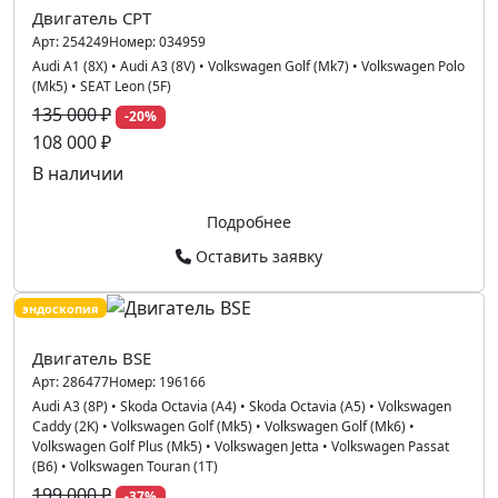
Двигатель CPT
Арт:
254249
Номер:
034959
Audi A1 (8X)
•
Audi A3 (8V)
•
Volkswagen Golf (Mk7)
•
Volkswagen Polo
(Mk5)
•
SEAT Leon (5F)
135 000 ₽
-20%
108 000 ₽
В наличии
Подробнее
Оставить заявку
эндоскопия
Двигатель BSE
Арт:
286477
Номер:
196166
Audi A3 (8P)
•
Skoda Octavia (A4)
•
Skoda Octavia (A5)
•
Volkswagen
Caddy (2K)
•
Volkswagen Golf (Mk5)
•
Volkswagen Golf (Mk6)
•
Volkswagen Golf Plus (Mk5)
•
Volkswagen Jetta
•
Volkswagen Passat
(B6)
•
Volkswagen Touran (1T)
199 000 ₽
-37%