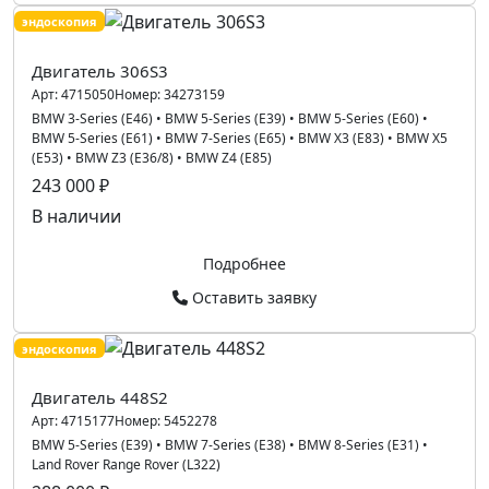
эндоскопия
Двигатель 306S3
Арт:
4715050
Номер:
34273159
BMW 3-Series (E46)
•
BMW 5-Series (E39)
•
BMW 5-Series (E60)
•
BMW 5-Series (E61)
•
BMW 7-Series (E65)
•
BMW X3 (E83)
•
BMW X5
(E53)
•
BMW Z3 (E36/8)
•
BMW Z4 (E85)
243 000 ₽
В наличии
Подробнее
Оставить заявку
эндоскопия
Двигатель 448S2
Арт:
4715177
Номер:
5452278
BMW 5-Series (E39)
•
BMW 7-Series (E38)
•
BMW 8-Series (E31)
•
Land Rover Range Rover (L322)