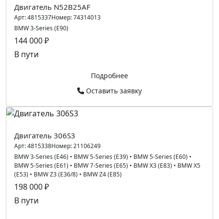
Двигатель N52B25AF
Арт:
4815337
Номер:
74314013
BMW 3-Series (E90)
144 000 ₽
В пути
Подробнее
Оставить заявку
Двигатель 306S3
Арт:
4815338
Номер:
21106249
BMW 3-Series (E46)
•
BMW 5-Series (E39)
•
BMW 5-Series (E60)
•
BMW 5-Series (E61)
•
BMW 7-Series (E65)
•
BMW X3 (E83)
•
BMW X5
(E53)
•
BMW Z3 (E36/8)
•
BMW Z4 (E85)
198 000 ₽
В пути