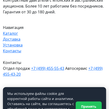
Контрактные двигатели с японских и австралийских
аукционов. Более 10 лет работаем без посредников.
Гарантия от 30 до 180 дней.
Навигация
Каталог
Доставка
Установка
Контакты
Контакты
Отдел продаж
+7 (499) 455-55-43
Автосервис
+7 (499)
455-43-20
МО, Химки, д.Поярково
Мы в соцсетях
Мы используем файлы cookie для
корректной работы сайта и аналитики.
Оставаясь на сайте, вы соглашаетесь с
Принять
WhatsApp
обработкой данных в соответствии с