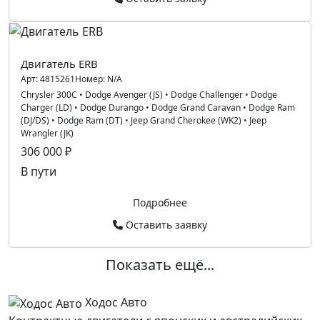
Двигатель ERB
Арт:
4815261
Номер:
N/A
Chrysler 300C
•
Dodge Avenger (JS)
•
Dodge Challenger
•
Dodge
Charger (LD)
•
Dodge Durango
•
Dodge Grand Caravan
•
Dodge Ram
(DJ/DS)
•
Dodge Ram (DT)
•
Jeep Grand Cherokee (WK2)
•
Jeep
Wrangler (JK)
306 000 ₽
В пути
Подробнее
Оставить заявку
Показать ещё...
Ходос Авто