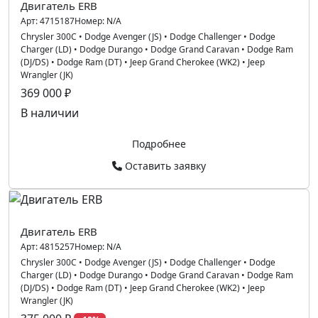
Двигатель ERB
Арт:
4715187
Номер:
N/A
Chrysler 300C
•
Dodge Avenger (JS)
•
Dodge Challenger
•
Dodge
Charger (LD)
•
Dodge Durango
•
Dodge Grand Caravan
•
Dodge Ram
(DJ/DS)
•
Dodge Ram (DT)
•
Jeep Grand Cherokee (WK2)
•
Jeep
Wrangler (JK)
369 000 ₽
В наличии
Подробнее
Оставить заявку
Двигатель ERB
Арт:
4815257
Номер:
N/A
Chrysler 300C
•
Dodge Avenger (JS)
•
Dodge Challenger
•
Dodge
Charger (LD)
•
Dodge Durango
•
Dodge Grand Caravan
•
Dodge Ram
(DJ/DS)
•
Dodge Ram (DT)
•
Jeep Grand Cherokee (WK2)
•
Jeep
Wrangler (JK)