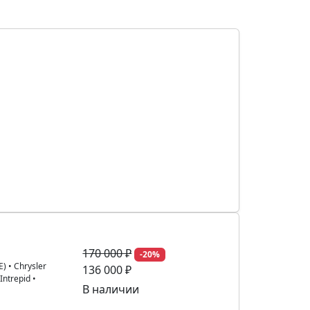
170 000 ₽
-20%
E)
•
Chrysler
136 000 ₽
 Intrepid
•
В наличии