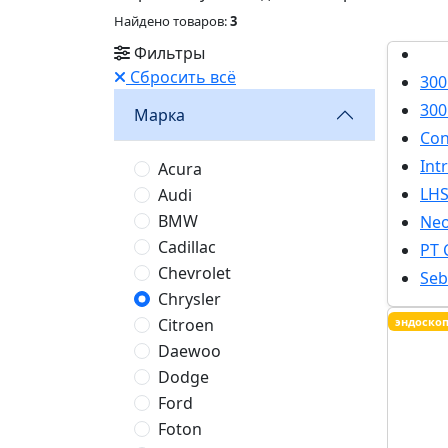
Найдено товаров:
3
Фильтры
Сбросить всё
300
30
Марка
Con
Int
Acura
LH
Audi
BMW
Ne
Cadillac
PT 
Chevrolet
Seb
Chrysler
Citroen
эндоско
Daewoo
Dodge
Ford
Foton