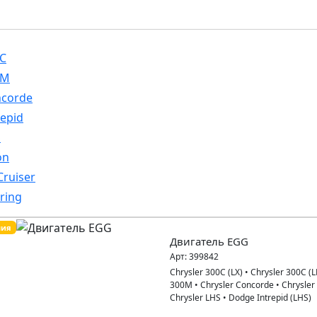
C
0M
corde
repid
S
on
Cruiser
ring
пия
Двигатель EGG
Арт:
399842
Chrysler 300C (LX)
•
Chrysler 300C (L
300M
•
Chrysler Concorde
•
Chrysler
Chrysler LHS
•
Dodge Intrepid (LHS)