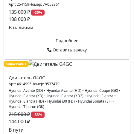
Арт:
254159
Номер:
7A058361
135 000 ₽
-20%
108 000 ₽
В наличии
Подробнее
Оставить заявку
эндоскопия
Двигатель G4GC
Арт:
4614995
Номер:
9537479
Hyundai Avante (XD)
•
Hyundai Avante (HD)
•
Hyundai Coupe (GK)
•
Hyundai Elantra (XD)
•
Hyundai Elantra (XD2)
•
Hyundai Elantra
•
Hyundai Elantra (HD)
•
Hyundai i30 (FD)
•
Hyundai Sonata (EF)
•
Hyundai Tiburon (GK)
215 000 ₽
-33%
144 000 ₽
В пути