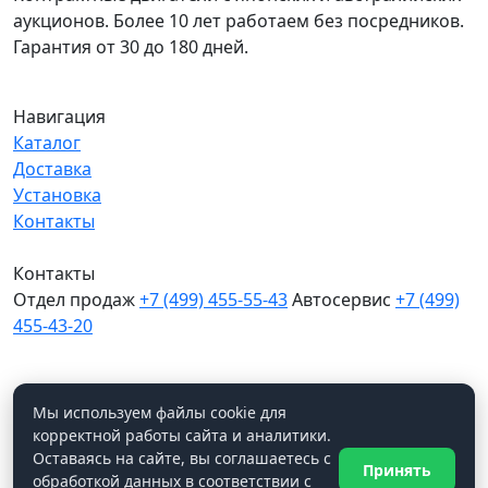
аукционов. Более 10 лет работаем без посредников.
Гарантия от 30 до 180 дней.
Навигация
Каталог
Доставка
Установка
Контакты
Контакты
Отдел продаж
+7 (499) 455-55-43
Автосервис
+7 (499)
455-43-20
МО, Химки, д.Поярково
Мы в соцсетях
Мы используем файлы cookie для
корректной работы сайта и аналитики.
Оставаясь на сайте, вы соглашаетесь с
Принять
WhatsApp
обработкой данных в соответствии с