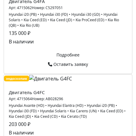
Двигатель G4FA
Арт:
4715062
Номер:
C5297051
Hyundai i20 (PB)
•
Hyundai i30 (FD)
•
Hyundai i30 (GD)
•
Hyundai
Solaris
•
Kia Ceed (ED)
•
Kia Ceed (JD)
•
Kia ProCeed (ED)
•
Kia Rio
(QB)
•
Kia Rio (UB)
135 000 ₽
В наличии
Подробнее
Оставить заявку
эндоскопия
Двигатель G4FC
Арт:
4715064
Номер:
AB028296
Hyundai Avante (HD)
•
Hyundai Elantra (HD)
•
Hyundai i20 (PB)
•
Hyundai i30 (FD)
•
Hyundai Solaris
•
Kia Carens (UN)
•
Kia Ceed (ED)
•
Kia Ceed (JD)
•
Kia Ceed (CD)
•
Kia Cerato (TD)
203 000 ₽
В наличии