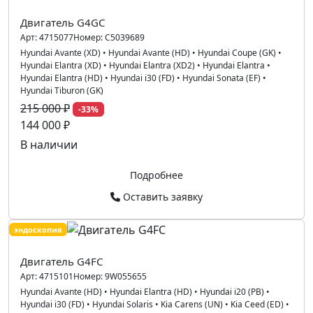
Двигатель G4GC
Арт:
4715077
Номер:
C5039689
Hyundai Avante (XD)
•
Hyundai Avante (HD)
•
Hyundai Coupe (GK)
•
Hyundai Elantra (XD)
•
Hyundai Elantra (XD2)
•
Hyundai Elantra
•
Hyundai Elantra (HD)
•
Hyundai i30 (FD)
•
Hyundai Sonata (EF)
•
Hyundai Tiburon (GK)
215 000 ₽
-33%
144 000 ₽
В наличии
Подробнее
Оставить заявку
эндоскопия
Двигатель G4FC
Арт:
4715101
Номер:
9W055655
Hyundai Avante (HD)
•
Hyundai Elantra (HD)
•
Hyundai i20 (PB)
•
Hyundai i30 (FD)
•
Hyundai Solaris
•
Kia Carens (UN)
•
Kia Ceed (ED)
•