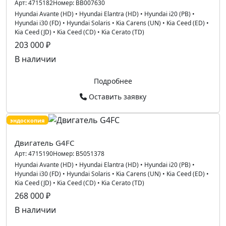
Арт:
4715182
Номер:
BB007630
Hyundai Avante (HD)
•
Hyundai Elantra (HD)
•
Hyundai i20 (PB)
•
Hyundai i30 (FD)
•
Hyundai Solaris
•
Kia Carens (UN)
•
Kia Ceed (ED)
•
Kia Ceed (JD)
•
Kia Ceed (CD)
•
Kia Cerato (TD)
203 000 ₽
В наличии
Подробнее
Оставить заявку
эндоскопия
Двигатель G4FC
Арт:
4715190
Номер:
B5051378
Hyundai Avante (HD)
•
Hyundai Elantra (HD)
•
Hyundai i20 (PB)
•
Hyundai i30 (FD)
•
Hyundai Solaris
•
Kia Carens (UN)
•
Kia Ceed (ED)
•
Kia Ceed (JD)
•
Kia Ceed (CD)
•
Kia Cerato (TD)
268 000 ₽
В наличии