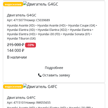
эндоскопия
Двигатель G4GC
Арт:
4715077
Номер:
C5039689
Hyundai Avante (XD)
•
Hyundai Avante (HD)
•
Hyundai Coupe (GK)
•
Hyundai Elantra (XD)
•
Hyundai Elantra (XD2)
•
Hyundai Elantra
•
Hyundai Elantra (HD)
•
Hyundai i30 (FD)
•
Hyundai Sonata (EF)
•
Hyundai Tiburon (GK)
215 000 ₽
-33%
144 000 ₽
В наличии
Подробнее
Оставить заявку
эндоскопия
Двигатель G4FC
Арт:
4715101
Номер:
9W055655
Hyundai Avante (HD)
•
Hyundai Elantra (HD)
•
Hyundai i20 (PB)
•