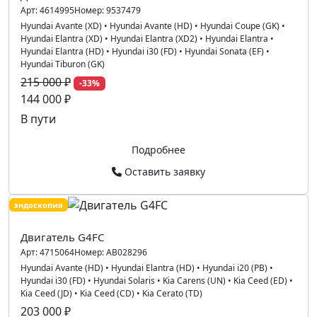
Арт:
4614995
Номер:
9537479
Hyundai Avante (XD)
•
Hyundai Avante (HD)
•
Hyundai Coupe (GK)
•
Hyundai Elantra (XD)
•
Hyundai Elantra (XD2)
•
Hyundai Elantra
•
Hyundai Elantra (HD)
•
Hyundai i30 (FD)
•
Hyundai Sonata (EF)
•
Hyundai Tiburon (GK)
215 000 ₽
-33%
144 000 ₽
В пути
Подробнее
Оставить заявку
эндоскопия
Двигатель G4FC
Арт:
4715064
Номер:
AB028296
Hyundai Avante (HD)
•
Hyundai Elantra (HD)
•
Hyundai i20 (PB)
•
Hyundai i30 (FD)
•
Hyundai Solaris
•
Kia Carens (UN)
•
Kia Ceed (ED)
•
Kia Ceed (JD)
•
Kia Ceed (CD)
•
Kia Cerato (TD)
203 000 ₽