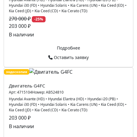
Hyundai i30 (FD)
•
Hyundai Solaris
•
Kia Carens (UN)
•
Kia Ceed (ED)
•
Kia Ceed (JD)
•
Kia Ceed (CD)
•
Kia Cerato (TD)
270 000 ₽
-25%
203 000 ₽
В наличии
Подробнее
Оставить заявку
эндоскопия
Двигатель G4FC
Арт:
4715104
Номер:
AB524810
Hyundai Avante (HD)
•
Hyundai Elantra (HD)
•
Hyundai i20 (PB)
•
Hyundai i30 (FD)
•
Hyundai Solaris
•
Kia Carens (UN)
•
Kia Ceed (ED)
•
Kia Ceed (JD)
•
Kia Ceed (CD)
•
Kia Cerato (TD)
203 000 ₽
В наличии