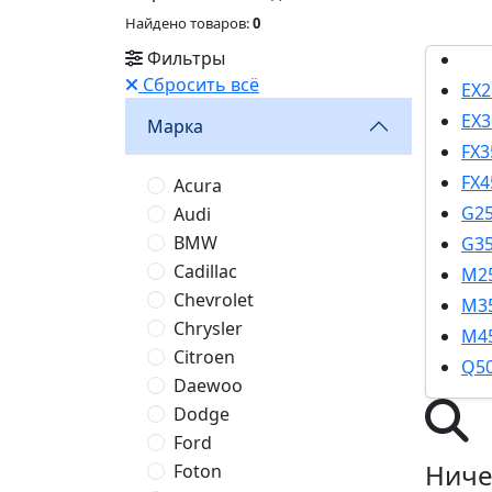
Найдено товаров:
0
Фильтры
Сбросить всё
EX2
EX3
Марка
FX3
FX4
Acura
G2
Audi
BMW
G3
Cadillac
M2
Chevrolet
M3
Chrysler
M4
Citroen
Q5
Daewoo
Dodge
Ford
Ниче
Foton