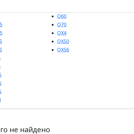
Q60
5
Q70
5
QX4
5
QX50
5
QX56
5
5
5
5
5
0
го не найдено