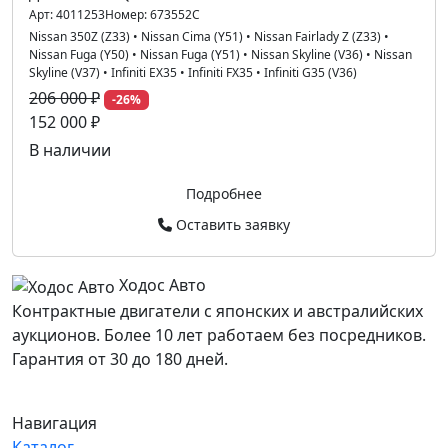
Арт:
4011253
Номер:
673552C
Nissan 350Z (Z33)
•
Nissan Cima (Y51)
•
Nissan Fairlady Z (Z33)
•
Nissan Fuga (Y50)
•
Nissan Fuga (Y51)
•
Nissan Skyline (V36)
•
Nissan
Skyline (V37)
•
Infiniti EX35
•
Infiniti FX35
•
Infiniti G35 (V36)
206 000 ₽
-26%
152 000 ₽
В наличии
Подробнее
Оставить заявку
Ходос Авто
Контрактные двигатели с японских и австралийских
аукционов. Более 10 лет работаем без посредников.
Гарантия от 30 до 180 дней.
Навигация
Каталог