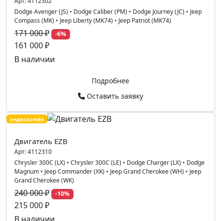
Арт:
4112302
Dodge Avenger (JS)
•
Dodge Caliber (PM)
•
Dodge Journey (JC)
•
Jeep
Compass (MK)
•
Jeep Liberty (MK74)
•
Jeep Patriot (MK74)
171 000 ₽
-6%
161 000 ₽
В наличии
Подробнее
Оставить заявку
эндоскопия
Двигатель EZB
Арт:
4112310
Chrysler 300C (LX)
•
Chrysler 300C (LE)
•
Dodge Charger (LX)
•
Dodge
Magnum
•
Jeep Commander (XK)
•
Jeep Grand Cherokee (WH)
•
Jeep
Grand Cherokee (WK)
240 000 ₽
-10%
215 000 ₽
В наличии