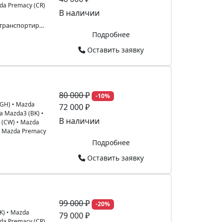
da Premacy (CR)
В наличии
Поврежден номер на блоке при транспортировке
Подробнее
Оставить заявку
80 000 ₽
-10%
(GH)
•
Mazda
72 000 ₽
a Mazda3 (BK)
•
В наличии
 (CW)
•
Mazda
•
Mazda Premacy
Подробнее
Оставить заявку
99 000 ₽
-20%
K)
•
Mazda
79 000 ₽
da Premacy (CR)