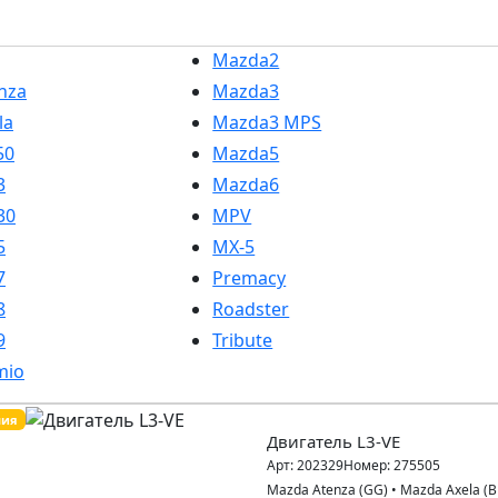
Mazda2
nza
Mazda3
la
Mazda3 MPS
50
Mazda5
3
Mazda6
30
MPV
5
MX-5
7
Premacy
8
Roadster
9
Tribute
mio
пия
Двигатель L3-VE
Арт:
202329
Номер:
275505
Mazda Atenza (GG)
•
Mazda Axela (B