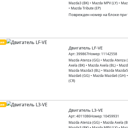
Mazda3 (BK)
•
Mazda MPV (LY)
•
Maz
•
Mazda Tribute (EP)
пия
Двигатель LF-VE
Арт:
399867
Номер:
11142558
Mazda Atenza (GG)
•
Mazda Atenza 
Axela (BK)
•
Mazda Axela (BL)
•
Mazd
Mazda Mazda3 (BL)
•
Mazda Mazda5
Mazda6 (GG)
•
Mazda Mazda6 (GH)
(CR)
пия
Двигатель L3-VE
Арт:
4011086
Номер:
10459931
Mazda Atenza (GG)
•
Mazda Axela (B
Mazda3 (BK)
•
Mazda MPV (LY)
•
Maz