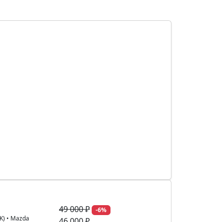
49 000 ₽
-6%
K)
•
Mazda
46 000 ₽