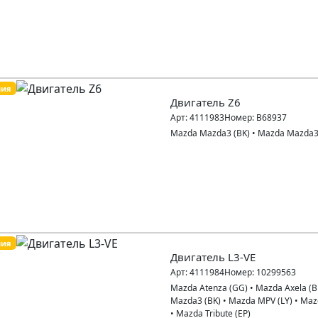
пия
Двигатель Z6
Арт:
4111983
Номер:
B68937
Mazda Mazda3 (BK)
•
Mazda Mazda3
пия
Двигатель L3-VE
Арт:
4111984
Номер:
10299563
Mazda Atenza (GG)
•
Mazda Axela (B
Mazda3 (BK)
•
Mazda MPV (LY)
•
Maz
•
Mazda Tribute (EP)