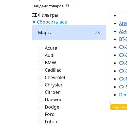
Найдено товаров:
37
Фильтры
Сбросить всё
Ate
Axe
Марка
BT-
CX-
Acura
CX-
Audi
BMW
CX-
Cadillac
CX-
Chevrolet
CX-
Chrysler
CX-
Citroen
De
Daewoo
Dodge
эндоско
Ford
Foton