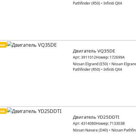
Pathfinder (R50)
•
Infiniti QX4
пия
Двигатель VQ35DE
Арт:
3911012
Номер:
172699A
Nissan Elgrand (E50)
•
Nissan Elgran
Pathfinder (R50)
•
Infiniti QX4
пия
Двигатель YD25DDTI
Арт:
4314080
Номер:
713303B
Nissan Navara (D40)
•
Nissan Pathfin