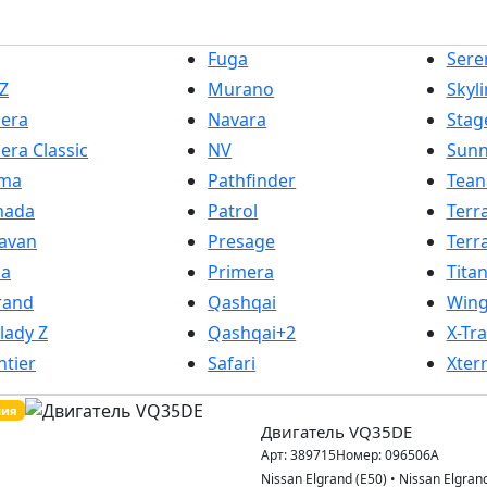
Fuga
Sere
Z
Murano
Skyl
era
Navara
Stag
era Classic
NV
Sun
ima
Pathfinder
Tean
mada
Patrol
Terr
avan
Presage
Terr
ma
Primera
Tita
rand
Qashqai
Wing
rlady Z
Qashqai+2
X-Tra
ntier
Safari
Xter
пия
Двигатель VQ35DE
Арт:
389715
Номер:
096506A
Nissan Elgrand (E50)
•
Nissan Elgran