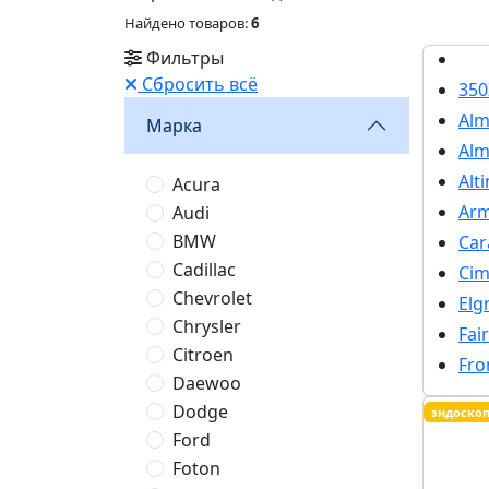
Найдено товаров:
6
Фильтры
Сбросить всё
350
Alm
Марка
Alm
Alt
Acura
Ar
Audi
BMW
Car
Cadillac
Ci
Chevrolet
Elg
Chrysler
Fai
Citroen
Fro
Daewoo
Dodge
эндоско
Ford
Foton