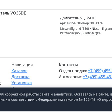
Двигатель VQ35DE
Арт:
4915463
Номер:
398137A
Nissan Elgrand (E50)
•
Nissan Elgran
Pathfinder (R50)
•
Infiniti QX4
Навигация
Контакты
Каталог
Отдел продаж
+7 (499) 455
Доставка
Автосервис
+7 (499) 455-43
Установка
0
МО, Химки, д.Поярково
Контакты
ля корректной работы сайта и аналитики. Оставаясь на сайте, 
нных в соответствии с Федеральным законом № 152-ФЗ «О перс