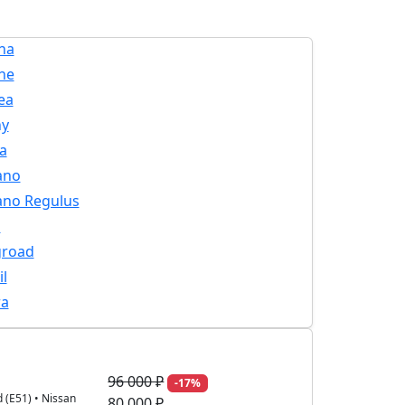
na
ine
ea
ny
a
ano
ano Regulus
n
road
il
ra
96 000 ₽
-17%
d (E51)
•
Nissan
80 000 ₽