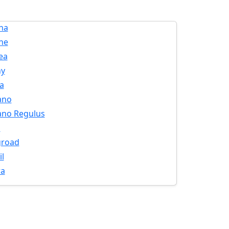
na
ine
ea
ny
a
ano
ano Regulus
n
road
il
ra