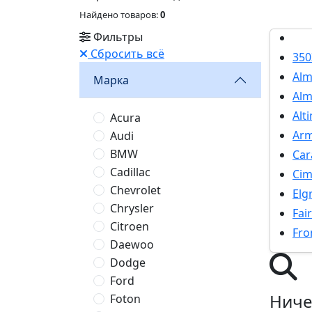
Найдено товаров:
0
Фильтры
Сбросить всё
350
Alm
Марка
Alm
Alt
Acura
Ar
Audi
BMW
Car
Cadillac
Ci
Chevrolet
Elg
Chrysler
Fai
Citroen
Fro
Daewoo
Dodge
Ford
Ниче
Foton