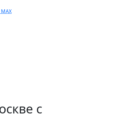
MAX
оскве с