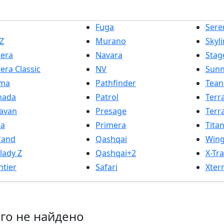
Fuga
Sere
Z
Murano
Skyl
era
Navara
Stag
era Classic
NV
Sun
ima
Pathfinder
Tean
mada
Patrol
Terr
avan
Presage
Terr
ma
Primera
Tita
rand
Qashqai
Wing
rlady Z
Qashqai+2
X-Tra
ntier
Safari
Xter
го не найдено