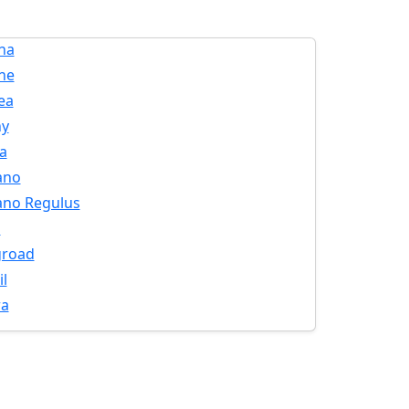
na
ine
ea
ny
a
ano
ano Regulus
n
road
il
ra