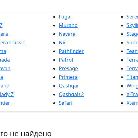
Fuga
Sere
Z
Murano
Skyl
era
Navara
Stag
era Classic
NV
Sun
ima
Pathfinder
Tean
mada
Patrol
Terr
avan
Presage
Terr
ma
Primera
Tita
rand
Qashqai
Wing
rlady Z
Qashqai+2
X-Tra
ntier
Safari
Xter
го не найдено