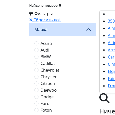
Найдено товаров:
0
Фильтры
Сбросить всё
350
Alm
Марка
Alm
Alt
Acura
Ar
Audi
BMW
Car
Cadillac
Ci
Chevrolet
Elg
Chrysler
Fai
Citroen
Fro
Daewoo
Dodge
Ford
Ниче
Foton