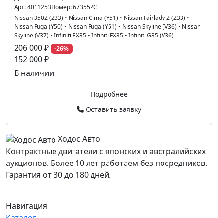
Арт:
4011253
Номер:
673552C
Nissan 350Z (Z33)
•
Nissan Cima (Y51)
•
Nissan Fairlady Z (Z33)
•
Nissan Fuga (Y50)
•
Nissan Fuga (Y51)
•
Nissan Skyline (V36)
•
Nissan
Skyline (V37)
•
Infiniti EX35
•
Infiniti FX35
•
Infiniti G35 (V36)
206 000 ₽
-26%
152 000 ₽
В наличии
Подробнее
Оставить заявку
Ходос Авто
Контрактные двигатели с японских и австралийских
аукционов. Более 10 лет работаем без посредников.
Гарантия от 30 до 180 дней.
Навигация
Каталог