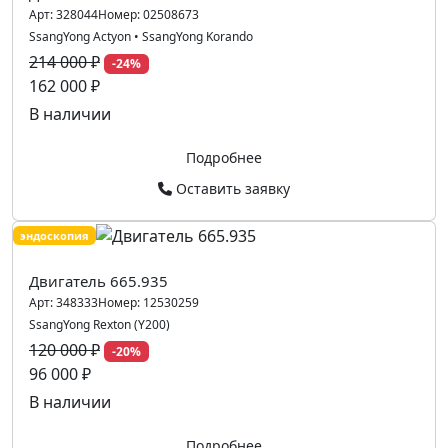
Арт:
328044
Номер:
02508673
SsangYong Actyon
•
SsangYong Korando
214 000 ₽
-24%
162 000 ₽
В наличии
Подробнее
Оставить заявку
эндоскопия
Двигатель 665.935
Арт:
348333
Номер:
12530259
SsangYong Rexton (Y200)
120 000 ₽
-20%
96 000 ₽
В наличии
Подробнее