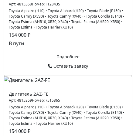
Арт:
4815358
Номер:
F128435
Toyota Alphard (H10)
•
Toyota Alphard (H20)
•
Toyota Blade (E150)
•
Toyota Camry (XV30)
•
Toyota Camry (XV40)
•
Toyota Corolla (E140)
•
Toyota Estima (AHR10, XR30, XR40)
•
Toyota Estima (AHR20, XR50)
•
Toyota Estima
•
Toyota Harrier (XU10)
154 000 ₽
В пути
Подробнее
Оставить заявку
Двигатель 2AZ-FE
Арт:
4815359
Номер:
F515365
Toyota Alphard (H10)
•
Toyota Alphard (H20)
•
Toyota Blade (E150)
•
Toyota Camry (XV30)
•
Toyota Camry (XV40)
•
Toyota Corolla (E140)
•
Toyota Estima (AHR10, XR30, XR40)
•
Toyota Estima (AHR20, XR50)
•
Toyota Estima
•
Toyota Harrier (XU10)
154 000 ₽