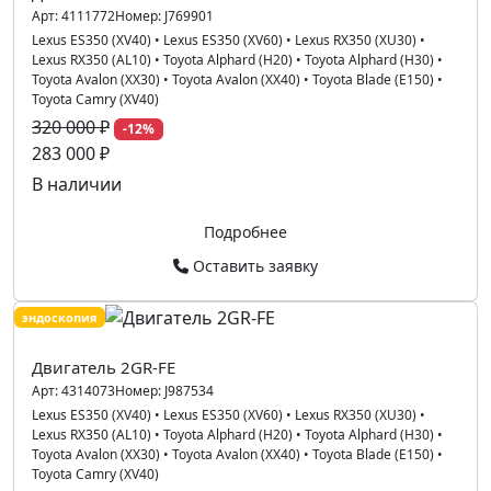
Арт:
4111772
Номер:
J769901
Lexus ES350 (XV40)
•
Lexus ES350 (XV60)
•
Lexus RX350 (XU30)
•
Lexus RX350 (AL10)
•
Toyota Alphard (H20)
•
Toyota Alphard (H30)
•
Toyota Avalon (XX30)
•
Toyota Avalon (XX40)
•
Toyota Blade (E150)
•
Toyota Camry (XV40)
320 000 ₽
-12%
283 000 ₽
В наличии
Подробнее
Оставить заявку
эндоскопия
Двигатель 2GR-FE
Арт:
4314073
Номер:
J987534
Lexus ES350 (XV40)
•
Lexus ES350 (XV60)
•
Lexus RX350 (XU30)
•
Lexus RX350 (AL10)
•
Toyota Alphard (H20)
•
Toyota Alphard (H30)
•
Toyota Avalon (XX30)
•
Toyota Avalon (XX40)
•
Toyota Blade (E150)
•
Toyota Camry (XV40)