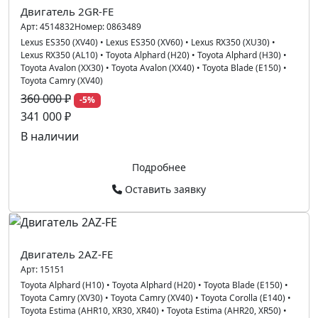
Двигатель 2GR-FE
Арт:
4514832
Номер:
0863489
Lexus ES350 (XV40)
•
Lexus ES350 (XV60)
•
Lexus RX350 (XU30)
•
Lexus RX350 (AL10)
•
Toyota Alphard (H20)
•
Toyota Alphard (H30)
•
Toyota Avalon (XX30)
•
Toyota Avalon (XX40)
•
Toyota Blade (E150)
•
Toyota Camry (XV40)
360 000 ₽
-5%
341 000 ₽
В наличии
Подробнее
Оставить заявку
Двигатель 2AZ-FE
Арт:
15151
Toyota Alphard (H10)
•
Toyota Alphard (H20)
•
Toyota Blade (E150)
•
Toyota Camry (XV30)
•
Toyota Camry (XV40)
•
Toyota Corolla (E140)
•
Toyota Estima (AHR10, XR30, XR40)
•
Toyota Estima (AHR20, XR50)
•