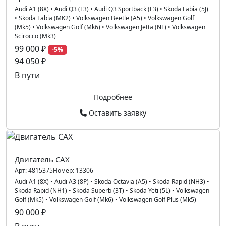
Audi A1 (8X)
•
Audi Q3 (F3)
•
Audi Q3 Sportback (F3)
•
Skoda Fabia (5J)
•
Skoda Fabia (MK2)
•
Volkswagen Beetle (A5)
•
Volkswagen Golf
(Mk5)
•
Volkswagen Golf (Mk6)
•
Volkswagen Jetta (NF)
•
Volkswagen
Scirocco (Mk3)
99 000 ₽
-5%
94 050 ₽
В пути
Подробнее
Оставить заявку
Двигатель CAX
Арт:
4815375
Номер:
13306
Audi A1 (8X)
•
Audi A3 (8P)
•
Skoda Octavia (A5)
•
Skoda Rapid (NH3)
•
Skoda Rapid (NH1)
•
Skoda Superb (3T)
•
Skoda Yeti (5L)
•
Volkswagen
Golf (Mk5)
•
Volkswagen Golf (Mk6)
•
Volkswagen Golf Plus (Mk5)
90 000 ₽