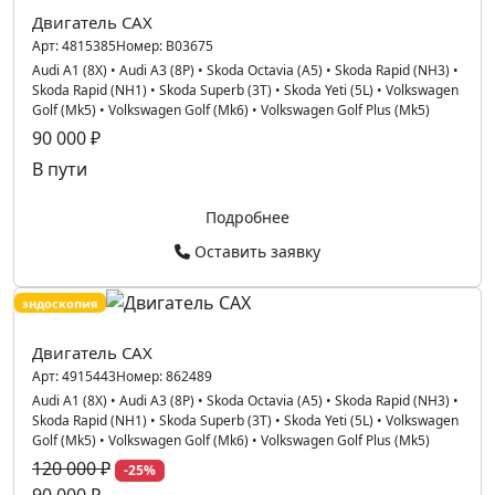
Двигатель CAX
Арт:
4815385
Номер:
B03675
Audi A1 (8X)
•
Audi A3 (8P)
•
Skoda Octavia (A5)
•
Skoda Rapid (NH3)
•
Skoda Rapid (NH1)
•
Skoda Superb (3T)
•
Skoda Yeti (5L)
•
Volkswagen
Golf (Mk5)
•
Volkswagen Golf (Mk6)
•
Volkswagen Golf Plus (Mk5)
90 000 ₽
В пути
Подробнее
Оставить заявку
эндоскопия
Двигатель CAX
Арт:
4915443
Номер:
862489
Audi A1 (8X)
•
Audi A3 (8P)
•
Skoda Octavia (A5)
•
Skoda Rapid (NH3)
•
Skoda Rapid (NH1)
•
Skoda Superb (3T)
•
Skoda Yeti (5L)
•
Volkswagen
Golf (Mk5)
•
Volkswagen Golf (Mk6)
•
Volkswagen Golf Plus (Mk5)
120 000 ₽
-25%