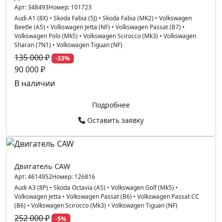
Арт:
348493
Номер:
101723
Audi A1 (8X)
•
Skoda Fabia (5J)
•
Skoda Fabia (MK2)
•
Volkswagen
Beetle (A5)
•
Volkswagen Jetta (NF)
•
Volkswagen Passat (B7)
•
Volkswagen Polo (Mk5)
•
Volkswagen Scirocco (Mk3)
•
Volkswagen
Sharan (7N1)
•
Volkswagen Tiguan (NF)
135 000 ₽
-33%
90 000 ₽
В наличии
Подробнее
Оставить заявку
Двигатель CAW
Арт:
4614952
Номер:
126816
Audi A3 (8P)
•
Skoda Octavia (A5)
•
Volkswagen Golf (Mk5)
•
Volkswagen Jetta
•
Volkswagen Passat (B6)
•
Volkswagen Passat CC
(B6)
•
Volkswagen Scirocco (Mk3)
•
Volkswagen Tiguan (NF)
252 000 ₽
-5%