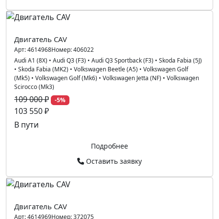
Двигатель CAV
Арт:
4614968
Номер:
406022
Audi A1 (8X)
•
Audi Q3 (F3)
•
Audi Q3 Sportback (F3)
•
Skoda Fabia (5J)
•
Skoda Fabia (MK2)
•
Volkswagen Beetle (A5)
•
Volkswagen Golf
(Mk5)
•
Volkswagen Golf (Mk6)
•
Volkswagen Jetta (NF)
•
Volkswagen
Scirocco (Mk3)
109 000 ₽
-5%
103 550 ₽
В пути
Подробнее
Оставить заявку
Двигатель CAV
Арт:
4614969
Номер:
372075